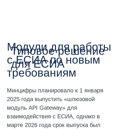
во ФСЭТК
Разработка документации на ИС
для аттестации по требованиям ИБ
Аттестация ИС по требованиям ИБ
аккредитованной лабораторией
Услуги лаборатории по оценке
влияния на СКЗИ
Услуги лаборатории по оценке
корректности реализации
протокола OpenID Connect
По состоянию на март 2026 года
рыночная стоимость услуг по
аттестации для работы с ЕСИА
составит от ~2 млн руб. для уровня
УЗ-3 (включая необходимое
оборудование)
Запросить детализацию
Программное решение
для работы с ЕСИА