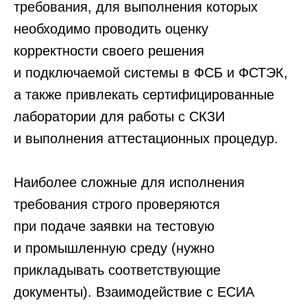
требования, для выполнения которых
среды функционирования на СКЗИ
с привлечением аккредитованной
необходимо проводить оценку
ФСБ лаборатории.
Самой
корректности своего решения
организации также потребуется
получить лицензию ФСБ на работу
и подключаемой системы в ФСБ и ФСТЭК,
с СКЗИ. Либо использовать
а также привлекать сертифицированные
«типовое решение».
Провести проверку корректности
лаборатории для работы с СКЗИ
реализации OpenID Connect
и выполнения аттестационных процедур.
с привлечением аккредитованной
ФСБ России лаборатории.
Самой
организации нужно получить
Наиболее сложные для исполнения
лицензию ФСБ России
требования строго проверяются
на разработку средств защиты
с использованием криптографии.
при подаче заявки на тестовую
Либо использовать «типовое
и промышленную среду (нужно
решение».
прикладывать соответствующие
Детальное описание требований
документы). Взаимодействие с ЕСИА
приведено ниже.