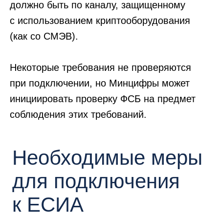
должно быть по каналу, защищенному
с использованием криптооборудования
(как со СМЭВ).
Модули для работы
Типовое решение
Некоторые требования не проверяются
с ЕСИА по новым
для ЕСИА
при подключении, но Минцифры может
требованиям
инициировать проверку ФСБ на предмет
Минцифры планировало к 1 января
соблюдения этих требований.
2025 года выпустить «шлюзовой
модуль API Gateway» для
взаимодействия с ЕСИА, однако в
марте 2026 года срок выпуска был
смещен на 1 июля 2026 года.
По текущему описанию можно
сказать, что
взаимодействие с API
Gateway по сложности будет мало
отличатся от взаимодействия
напрямую с ЕСИА,
кроме