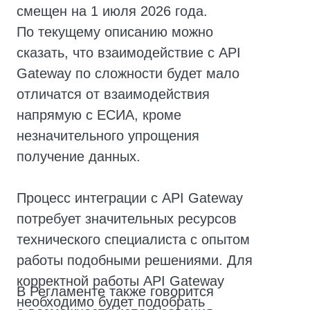
Общая стоимость самостоятельного
подключения к ЕСИА составит разово
~5460 т.р. и 580 т.р. ежегодно.
Использование
ЕСИА Шлюз. Коннект
позволит сэкономить 3,5 млн рублей
за счет наличия у решения
сертификатов соответствия
требованиям регламента, а также
за счет входящих в стоимость
процедур аттестации ИС клиента.
Сроки получения доступа к ЕСИА
сократятся с 1 года до 4 месяцев.
Запросить подробности