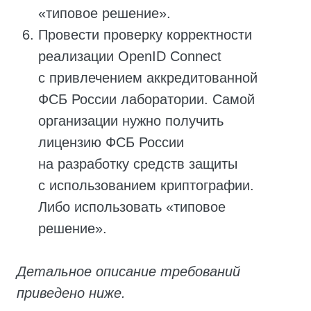
Услуги РТК (настройка
и поддержка защищенного канала)
Межсетевой экран
По состоянию на январь 2025 года
рыночная стоимость необходимого
комплекта составит разово ~650
т.р., ежегодно: ~184 т.р.
Запросить детализацию
Аттестация
для подключения к ЕСИА
(по уровню УЗ-3)
Разработка модели угроз ИС
(защищенность уровня У3.3+)
Согласование модели угроз