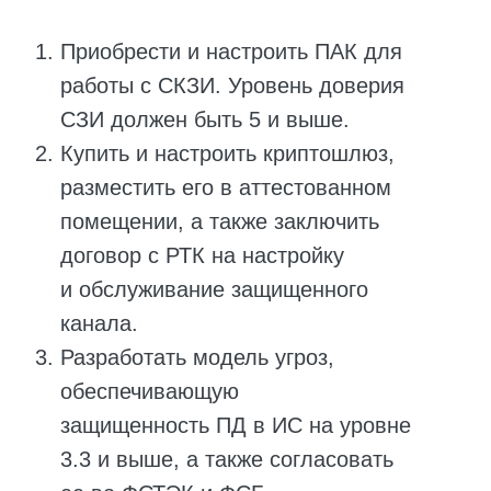
незначительного упрощения
получение данных.
Процесс интеграции с API Gateway
потребует значительных ресурсов
технического специалиста с опытом
работы подобными решениями. Для
корректной работы API Gateway
В Регламенте также говорится
необходимо будет подобрать
о возможности использования
совместимое оборудование и
«типового технического решения»
,
специальное ПО, которые покроют
которое избавит от необходимости
все требования и будут приняты
проходить две наиболее тяжелые
Минцифры.
и дорогие процедуры: оценку влияния
на СКЗИ и корректность реализации
Ключевой проблемой является
OpenID Connect.
необходимость вносить существенные
изменения в ИС, в которой
Таким типовым решением является
предполагается работа с ЕСИА.
ЕСИА Шлюз. Коннект
.
Необходимо встраивать все вызовы
SDK-библиотек, а также настраивать
взаимодействие с СКЗИ. При этом