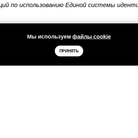
ций по использованию Единой системы идент
 интеграции с ЕСИА описана в соответствующих
Мы используем
файлы cookie
государственных организаций
ПРИНЯТЬ
коммерческих компаний
читься к ЕСИА
ывать через ЕСИА могут следующие типы орган