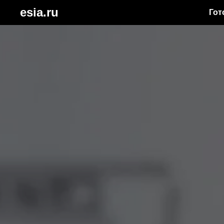
esia.ru
Гот