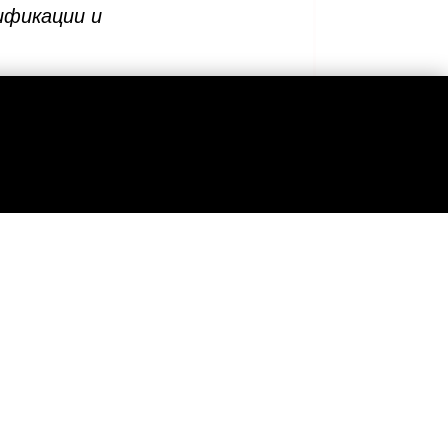
ификации и
 разделах:
изаций: