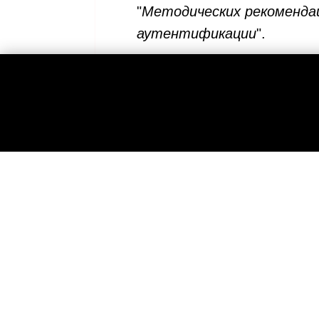
"
Методических рекоменда
аутентификации
".
Более детально процедура
Интеграция с ЕСИА для 
Интеграция с ЕСИА для 
Кто может подклю
На ноябрь 2015 авторизов