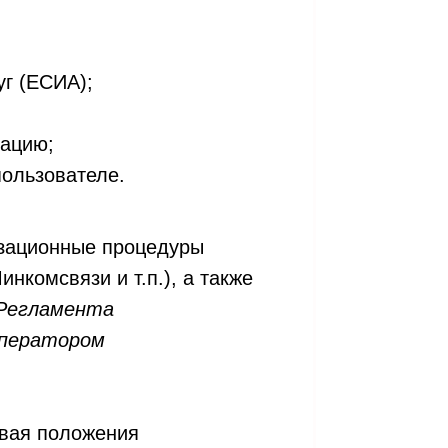
уг (ЕСИА);
зацию;
ользователе.
изационные процедуры
нкомсвязи и т.п.), а также
Регламента
Оператором
ывая положения