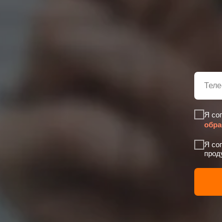
Я со
обра
Я со
проду