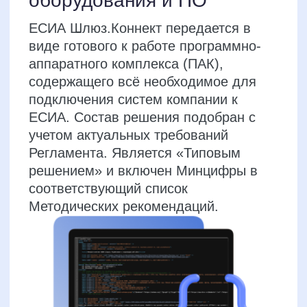
Наши клиенты
Альфабанк
Дом.РФ
Банк «Ростфинанс