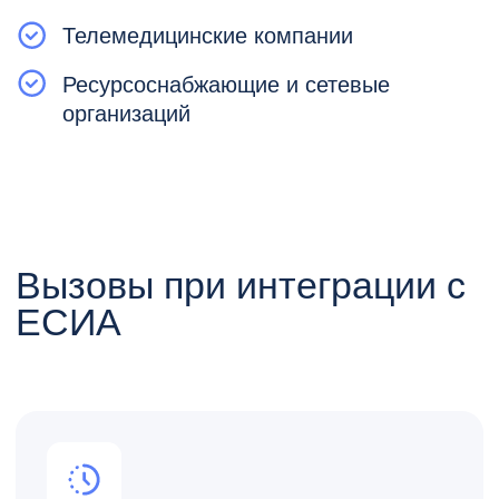
занимает 6-8 месяцев, а поддержка
потребует постоянных затрат
ресурсов разработчика.
Важно!
Регламент обязывает использовать
для работы с ЕСИА «типовое
решение», либо провести
для собственной системы оценку
влияния на СКЗИ и оценку
корректности реализации протокола
OpenID Connect в ФСБ России. Новые
подключения должны соответствовать
этим требованиям. При
несоответствии с 1 января 2027 года
доступ к ЕСИА будет приостановлен.
Типовое решение для