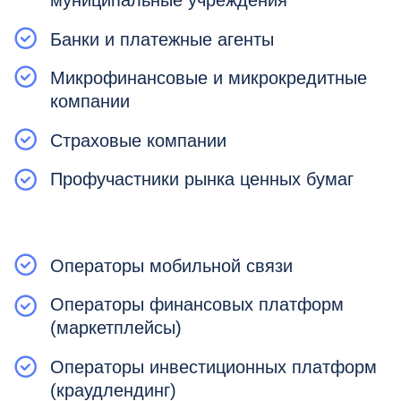
Выполнить требования
Регламента ЕСИА
В 2026 году вступили в силу новые
положения по взаимодействию с
ЕСИА. Для подключения нужно
изучить требования к ИБ и выбрать
оборудование и ПО. Далее
зарегистрировать систему, подать
заявки и отработать возражения
Минцифры при ошибках в документах.
Реализовать интеграцию
Подключение к ЕСИА одной или
нескольких систем требует примерно
300 часов работы разработчика и 40-
50 часов менеджера.
Самостоятельная реализация