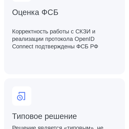
Использование готового решения
сокращает сроки интеграции с
ЕСИА до 1–2 месяцев вместо 5–7.
Оказываем организационную и
техническую поддержку до запуска
в промышленную эксплуатацию.
Предоставляем демо-стенд для
отладки интеграции, пока идет
оформление доступа.
Экономия и
масштабирование
Решение позволяет подключить к
ЕСИА несколько систем, сервисов
и мобильных приложений через одну
«мнемонику». Можно не оформлять
доступ к ЕСИА для каждой новой
системы и приобретать дорогие
аппаратные модули СКЗИ HSM.