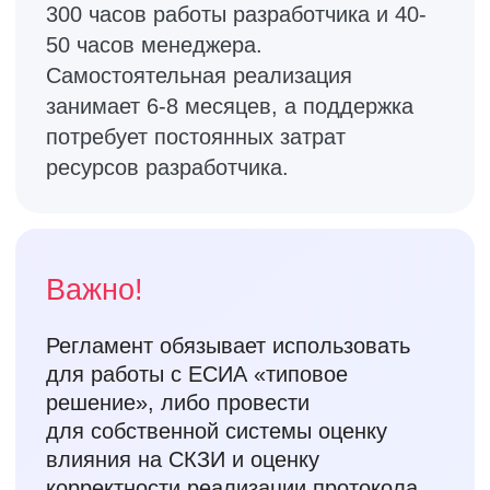
ЕСИА Шлюз.Коннект – программно-
аппаратный комплекс для
идентификации через Госуслуги на
сайтах и в приложениях организаций.
Соответствует новым требованиям
Регламента ЕСИА и помогает быстро
провести интеграцию без
дополнительного прохождения оценок
ФСБ.
Выгоды и
преимущества