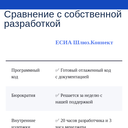
ЕСИА Шлюз.Коннект
С
р
Программный
✅ Готовый отлаженный код
❌
код
с документацией
у
Бюрократия
✅ Решается за неделю с
❌
нашей поддержкой
м
Внутренние
✅ 20 часов разработчика и 3
❌
издержки
часа менеджера
к