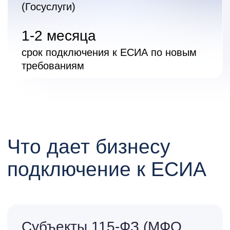
бумаг и пр.)
Исполнение требований 115-ФЗ по
упрощенной идентификации
Получение проверенных данных
клиента
(ФИО и реквизиты паспорта)
Повышение конверсии в онлайн-
каналах
Государственные и
муниципальные
учреждения
Исполнение требований закона
Оптимизация процессов