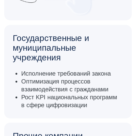
Банки и платежные агенты
Микрофинансовые и микрокредитные
компании
Страховые компании
Профучастники рынка ценных бумаг
Операторы мобильной связи
Операторы финансовых платформ
(маркетплейсы)
Операторы инвестиционных платформ
(краудлендинг)
Телемедицинские компании
Ресурсоснабжающие и сетевые
организаций