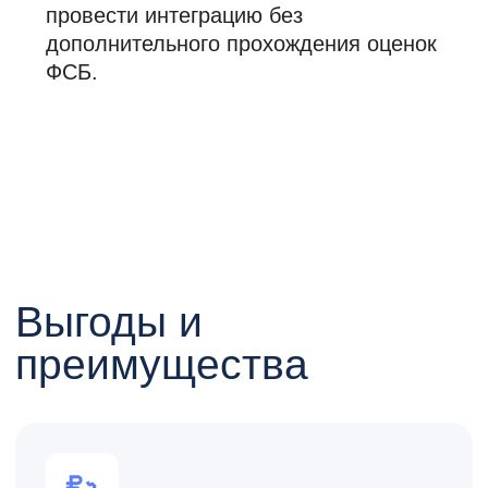
Комплект поставки
решения
ЕСИА Шлюз.Коннект
Готовый к работе комплект
оборудования и ПО
ЕСИА Шлюз.Коннект передается в
виде готового к работе программно-
аппаратного комплекса (ПАК),
содержащего всё необходимое для
подключения систем компании к
ЕСИА. Состав решения подобран с
учетом актуальных требований
Регламента. Является «Типовым
решением» и включен Минцифры в
соответствующий список
Методических рекомендаций.