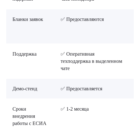
Бланки заявок
✅ Предоставляются
❌
с
д
Поддержка
✅ Оперативная
❌
техподдержка в выделенном
Е
чате
д
Демо-стенд
✅ Предоставляется
❌
Сроки
✅ 1-2 месяца
❌
внедрения
работы с ЕСИА