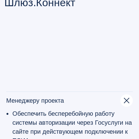
Подключение систем мониторинга
работы системы.
Включено в Реестр
отечественного ПО
Приказом Минкомсвязи России № 212 ЕСИА
Шлюз.Коннект
включен
в «Единый реестр
российских программ для электронных
вычислительных машин и баз данных»
Менеджеру проекта
Сравнение с собственной
Обеспечить бесперебойную работу
разработкой
системы авторизации через Госуслуги на
сайте при действующем подключении к