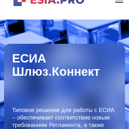
ЕСИА
Шлюз.Коннект
Типовое решение для работы с ЕСИА
– обеспечивает соответствие новым
требованиям Регламента, а также
сокращает сроки и стоимость
интеграции
с Госуслугами и Цифровым профилем
гражданина
Получить консультацию
12 лет
на рынке интеграционных решений