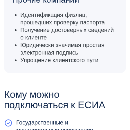
Вызовы при интеграции с
ЕСИА
Разобраться с документами
Процесс подготовки требует
значительных ресурсов менеджера и
аналитика. Официальная
документация ЕСИА — огромная и
запутанная. В ней сложно
разобраться, и нет пошагового плана,
с чего начать технические и
организационные работы.