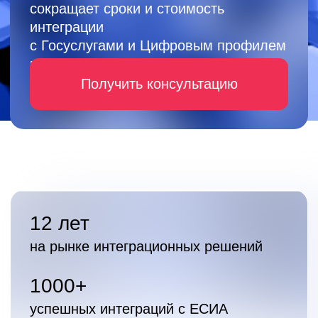
1000+
успешных интеграций с ЕСИА
(Госуслуги)
1-2 месяца
срок подключения к ЕСИА по новым
требованиям
Что дает бизнесу
подключение к ЕСИА
Субъекты 115-ФЗ (МФО,
страховые компании,
участники рынка ценных