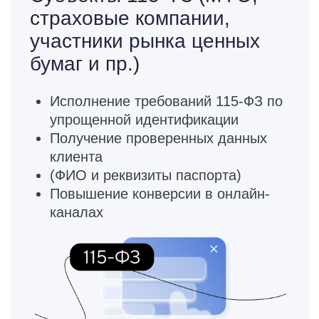
взаимодействия с гражданами
Рост KPI национальных программ
в сфере цифровизации
Прочие компании
Идентификация физлиц,
прошедших проверку паспорта
Получение достоверных сведений
о клиенте
Юридически значимая простая
электронная подпись
Упрощение клиентского пути
Кому можно
подключаться к ЕСИА
Государственные и
муниципальные учреждения