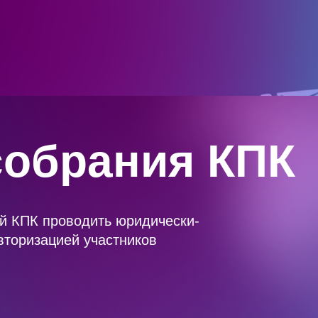
собрания КПК
й КПК проводить юридически-
вторизацией участников