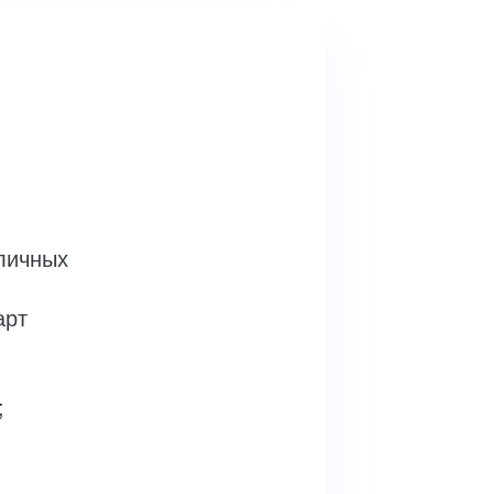
личных
арт
;