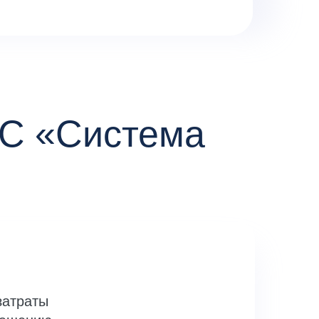
ИС «Система
затраты