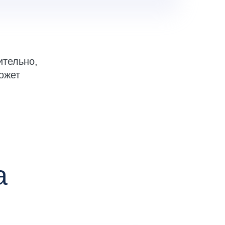
ительно,
ожет
а