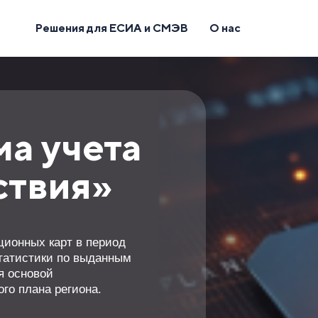
Решения для ЕСИА и СМЭВ
О нас
а учета
ствия»
ионных карт в период
статистики по выданным
я основой
го плана региона.