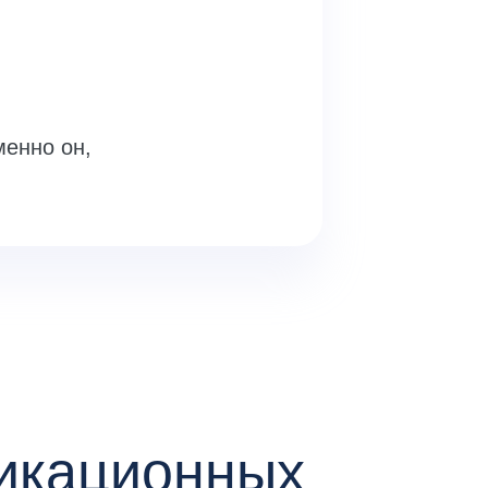
менно он,
фикационных