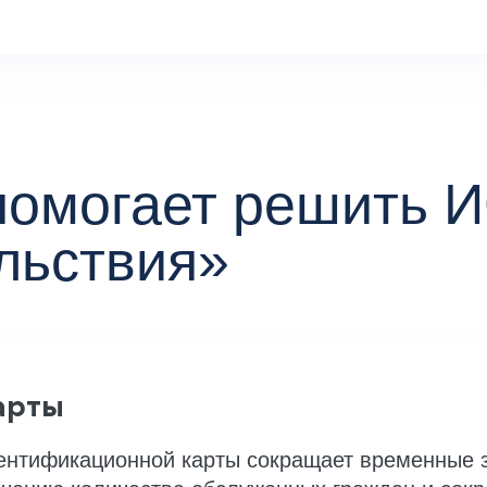
помогает решить 
льствия»
арты
ентификационной карты сокращает временные 