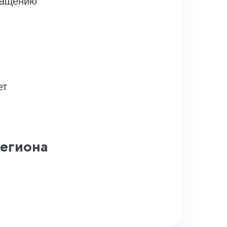
кращению
ет
региона