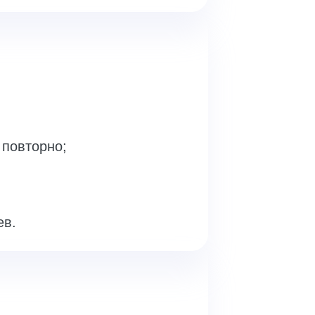
 повторно;
ев.