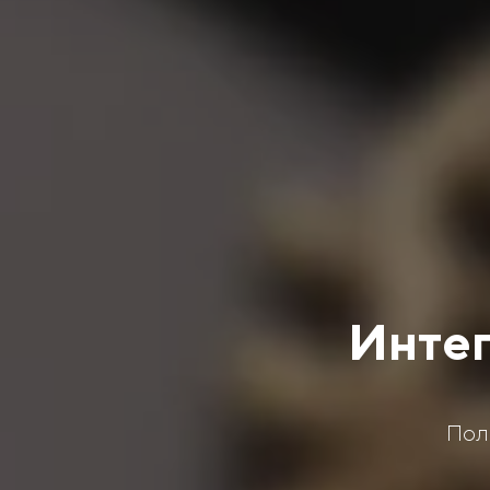
Интег
Пол