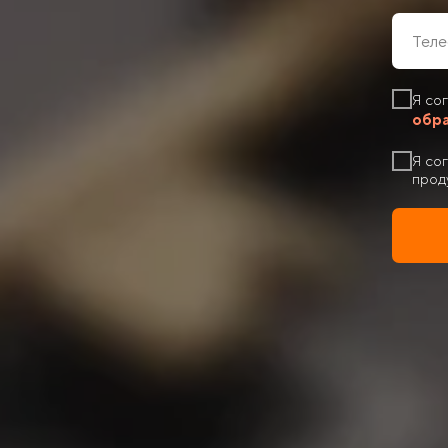
Я со
обра
Я со
проду