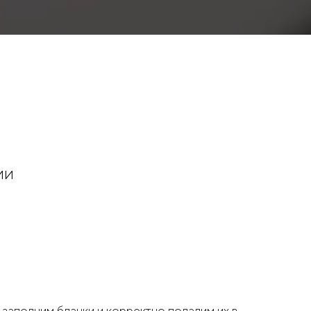
ии
заполним бланки и корректно подадим их в