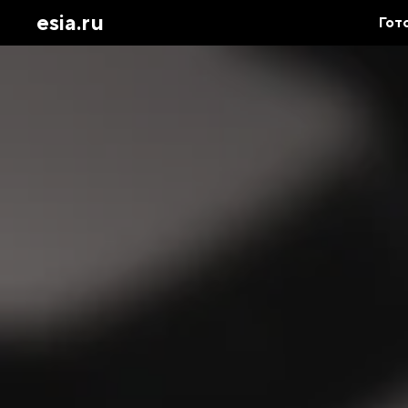
esia.ru
Гот